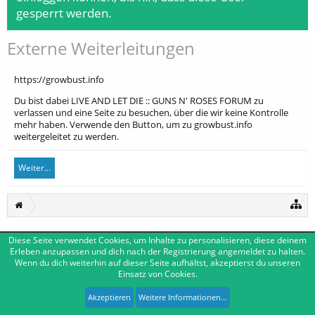
gesperrt werden.
Externe Weiterleitungen
https://growbust.info
Du bist dabei LIVE AND LET DIE :: GUNS N' ROSES FORUM zu
verlassen und eine Seite zu besuchen, über die wir keine Kontrolle
mehr haben. Verwende den Button, um zu growbust.info
weitergeleitet zu werden.
Weiter...
Diese Seite verwendet Cookies, um Inhalte zu personalisieren, diese deinem
Deutsch [Du]
Kontakt
Erleben anzupassen und dich nach der Registrierung angemeldet zu halten.
Wenn du dich weiterhin auf dieser Seite aufhältst, akzeptierst du unseren
Impressum
Nutzungsbedingungen
Datenschutzerklärung
Einsatz von Cookies.
Forum software by XenForo™
|
Media embeds by s9e
-
Deutsch von xenDach
XenForo style by Pixel Exit
Akzeptieren
Weitere Informationen...