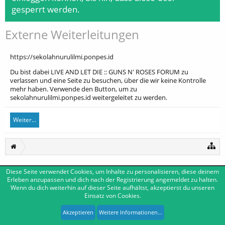
gesperrt werden.
Externe Weiterleitungen
https://sekolahnurulilmi.ponpes.id
Du bist dabei LIVE AND LET DIE :: GUNS N' ROSES FORUM zu
verlassen und eine Seite zu besuchen, über die wir keine Kontrolle
mehr haben. Verwende den Button, um zu
sekolahnurulilmi.ponpes.id weitergeleitet zu werden.
Weiter...
Diese Seite verwendet Cookies, um Inhalte zu personalisieren, diese deinem
Deutsch [Du]
Kontakt
Erleben anzupassen und dich nach der Registrierung angemeldet zu halten.
Wenn du dich weiterhin auf dieser Seite aufhältst, akzeptierst du unseren
Impressum
Nutzungsbedingungen
Datenschutzerklärung
Einsatz von Cookies.
Forum software by XenForo™
|
Media embeds by s9e
-
Deutsch von xenDach
XenForo style by Pixel Exit
Akzeptieren
Weitere Informationen...