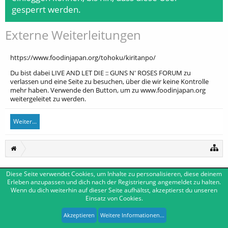
gesperrt werden.
Externe Weiterleitungen
https://www.foodinjapan.org/tohoku/kiritanpo/
Du bist dabei LIVE AND LET DIE :: GUNS N' ROSES FORUM zu
verlassen und eine Seite zu besuchen, über die wir keine Kontrolle
mehr haben. Verwende den Button, um zu www.foodinjapan.org
weitergeleitet zu werden.
Weiter...
Diese Seite verwendet Cookies, um Inhalte zu personalisieren, diese deinem
Deutsch [Du]
Kontakt
Erleben anzupassen und dich nach der Registrierung angemeldet zu halten.
Wenn du dich weiterhin auf dieser Seite aufhältst, akzeptierst du unseren
Impressum
Nutzungsbedingungen
Datenschutzerklärung
Einsatz von Cookies.
Forum software by XenForo™
|
Media embeds by s9e
-
Deutsch von xenDach
XenForo style by Pixel Exit
Akzeptieren
Weitere Informationen...