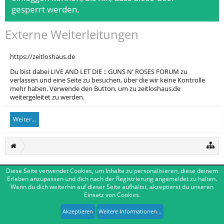
gesperrt werden.
Externe Weiterleitungen
https://zeitloshaus.de
Du bist dabei LIVE AND LET DIE :: GUNS N' ROSES FORUM zu
verlassen und eine Seite zu besuchen, über die wir keine Kontrolle
mehr haben. Verwende den Button, um zu zeitloshaus.de
weitergeleitet zu werden.
Weiter...
Diese Seite verwendet Cookies, um Inhalte zu personalisieren, diese deinem
Deutsch [Du]
Kontakt
Erleben anzupassen und dich nach der Registrierung angemeldet zu halten.
Wenn du dich weiterhin auf dieser Seite aufhältst, akzeptierst du unseren
Impressum
Nutzungsbedingungen
Datenschutzerklärung
Einsatz von Cookies.
Forum software by XenForo™
|
Media embeds by s9e
-
Deutsch von xenDach
XenForo style by Pixel Exit
Akzeptieren
Weitere Informationen...