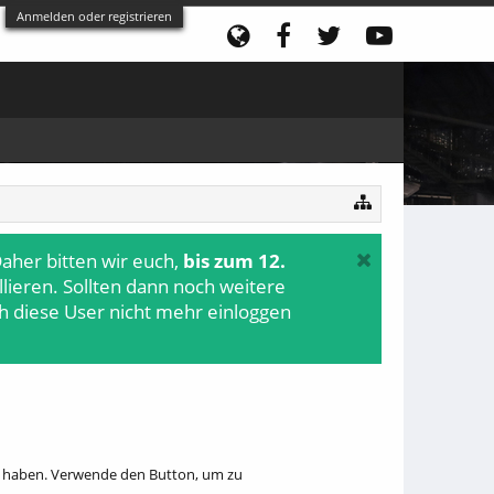
Anmelden oder registrieren
aher bitten wir euch,
bis zum 12.
ollieren. Sollten dann noch weitere
h diese User nicht mehr einloggen
hr haben. Verwende den Button, um zu