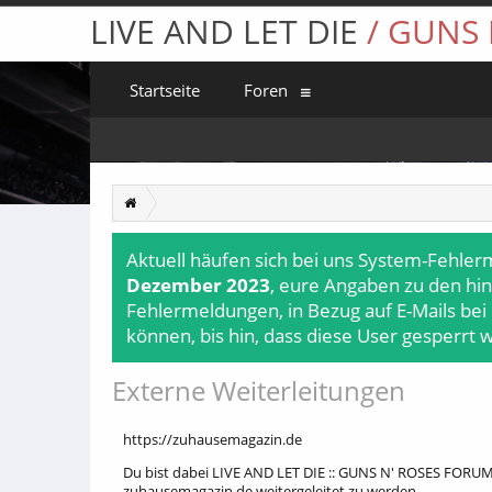
LIVE AND LET DIE
/ GUNS
Startseite
Foren
Aktuell häufen sich bei uns System-Fehler
Dezember 2023
, eure Angaben zu den hin
Fehlermeldungen, in Bezug auf E-Mails bei
können, bis hin, dass diese User gesperrt 
Externe Weiterleitungen
https://zuhausemagazin.de
Du bist dabei LIVE AND LET DIE :: GUNS N' ROSES FORUM 
zuhausemagazin.de weitergeleitet zu werden.