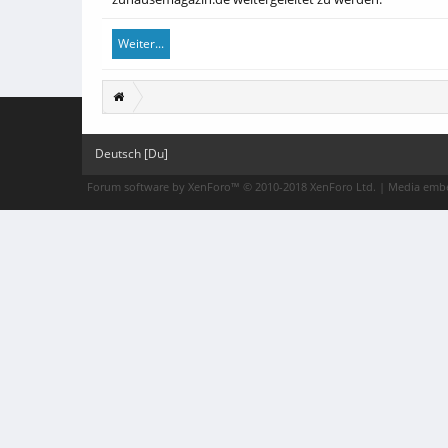
Weiter...
Deutsch [Du]
Forum software by XenForo™
© 2010-2018 XenForo Ltd.
|
Media embe