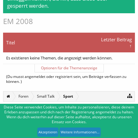
gesperrt werden.
EM 2008
Letzter Beitrag
Titel
↑
Es existieren keine Themen, die angezeigt werden können.
Optionen für die Themenanzeige
(Du musst angemeldet oder registriert sein, um Beiträge verfassen zu
können. )
Foren
Small Talk
Sport
Diese Seite verwendet Cookies, um Inhalte zu personalisieren, diese deinem
Erleben anzupassen und dich nach der Registrierung angemeldet zu halten.
Deutsch [Du]
Kontakt
Wenn du dich weiterhin auf dieser Seite aufhältst, akzeptierst du unseren
Einsatz von Cookies.
Impressum
Nutzungsbedingungen
Datenschutzerklärung
Forum software by XenForo™
|
Media embeds by s9e
-
Deutsch von xenDach
Akzeptieren
Weitere Informationen...
XenForo style by Pixel Exit