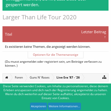
gesperrt werden.
Larger Than Life Tour 2020
Letzter Beitrag
Titel
↑
Es existieren keine Themen, die angezeigt werden können.
Optionen für die Themenanzeige
(Du musst angemeldet oder registriert sein, um Beiträge verfassen zu
können. )
Foren
Guns N' Roses
Live Era '87 - '26
Diese Seite verwendet Cookies, um Inhalte zu personalisieren, diese deinem
Erleben anzupassen und dich nach der Registrierung angemeldet zu halten.
Deutsch [Du]
Kontakt
Wenn du dich weiterhin auf dieser Seite aufhältst, akzeptierst du unseren
Einsatz von Cookies.
Impressum
Nutzungsbedingungen
Datenschutzerklärung
Forum software by XenForo™
|
Media embeds by s9e
-
Deutsch von xenDach
Akzeptieren
Weitere Informationen...
XenForo style by Pixel Exit