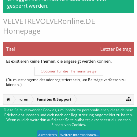
gesperrt werden.
VELVETREVOLVERonline.DE
Homepage
Titel
Letzter Beitrag
Es existieren keine Themen, die angezeigt werden können.
Optionen für die Themenanzeige
(Du musst angemeldet oder registriert sein, um Beiträge verfassen zu
können. )
Foren
Fansites & Support
Diese Seite verwendet Cookies, um Inhalte zu personalisieren, diese deinem
Erleben anzupassen und dich nach der Registrierung angemeldet zu halten.
Deutsch [Du]
Kontakt
Wenn du dich weiterhin auf dieser Seite aufhältst, akzeptierst du unseren
Einsatz von Cookies.
Impressum
Nutzungsbedingungen
Datenschutzerklärung
Forum software by XenForo™
|
Media embeds by s9e
-
Deutsch von xenDach
Akzeptieren
Weitere Informationen...
XenForo style by Pixel Exit