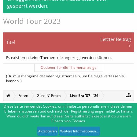
gesperrt werden.
World Tour 2023
Letzter Beitrag
Titel
↑
Es existieren keine Themen, die angezeigt werden können.
Optionen für die Themenanzeige
(Du musst angemeldet oder registriert sein, um Beiträge verfassen zu
können. )
Foren
Guns N' Roses
Live Era '87 - '26
Diese Seite verwendet Cookies, um Inhalte zu personalisieren, diese deinem
Erleben anzupassen und dich nach der Registrierung angemeldet zu halten.
Deutsch [Du]
Kontakt
Wenn du dich weiterhin auf dieser Seite aufhältst, akzeptierst du unseren
Einsatz von Cookies.
Impressum
Nutzungsbedingungen
Datenschutzerklärung
Forum software by XenForo™
|
Media embeds by s9e
-
Deutsch von xenDach
Akzeptieren
Weitere Informationen...
XenForo style by Pixel Exit