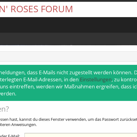
 N' ROSES FORUM
meldungen, dass E-Mails nicht zugestellt werden können. D
terlegten E-Mail-Adressen, in den
Einstellungen
, zu kontr
 uns eintreffen, werden wir Maßnahmen ergreifen, dass ic
werden.
en?
sen hast, kannst du dieses Fenster verwenden, um das Passwort zurücksetz
eiteren Anweisungen.
der E-Mail: