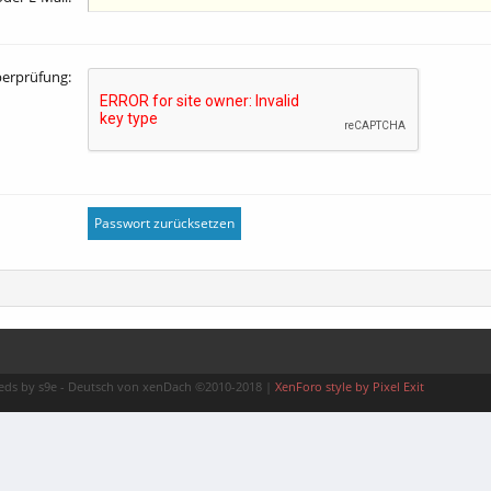
erprüfung:
ds by s9e
-
Deutsch von xenDach
©2010-2018
|
XenForo style by Pixel Exit