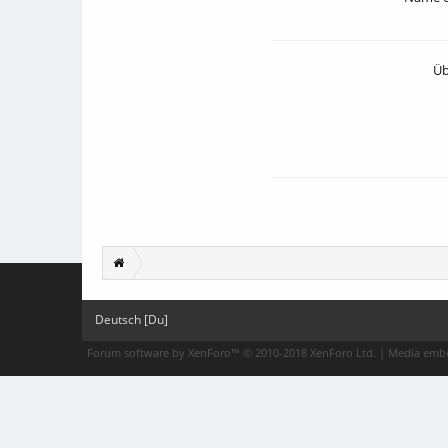
Üb
Deutsch [Du]
Forum software by XenForo™
© 2010-2018 XenForo Ltd.
|
Media embe