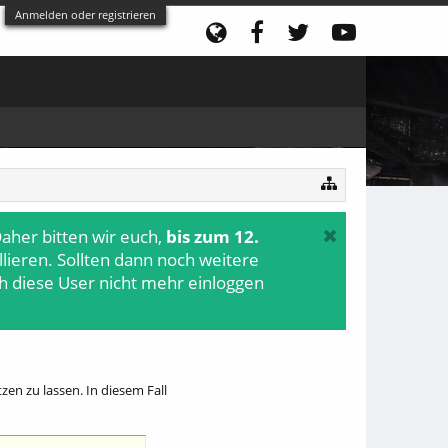
Anmelden oder registrieren
aher bitten wir euch,
bis zum 12.
ollieren. Sollten dann noch weitere
h diese User nicht mehr einloggen
en zu lassen. In diesem Fall