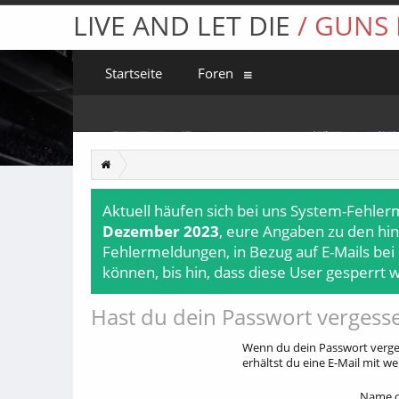
LIVE AND LET DIE
/ GUNS
Startseite
Foren
Aktuell häufen sich bei uns System-Fehler
Dezember 2023
, eure Angaben zu den hin
Fehlermeldungen, in Bezug auf E-Mails bei
können, bis hin, dass diese User gesperrt 
Hast du dein Passwort vergess
Wenn du dein Passwort verges
erhältst du eine E-Mail mit w
Name o