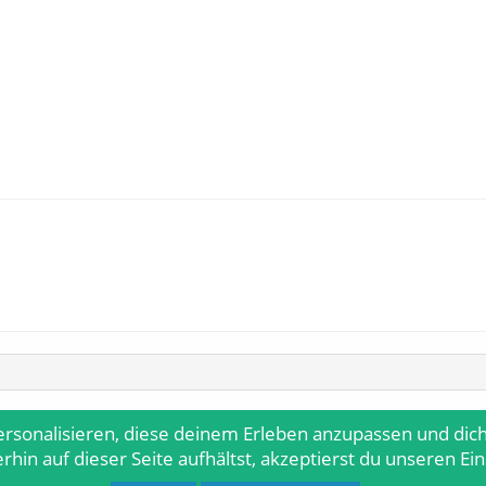
ersonalisieren, diese deinem Erleben anzupassen und dich
hin auf dieser Seite aufhältst, akzeptierst du unseren Ei
ds by s9e
-
Deutsch von xenDach
©2010-2018
digo Enterprises Ltd
.