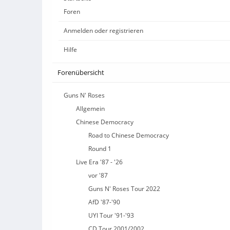
Foren
Anmelden oder registrieren
Hilfe
Forenübersicht
Guns N' Roses
Allgemein
Chinese Democracy
Road to Chinese Democracy
Round 1
Live Era '87 - '26
vor '87
Guns N' Roses Tour 2022
AfD '87-'90
UYI Tour '91-'93
CD Tour 2001/2002