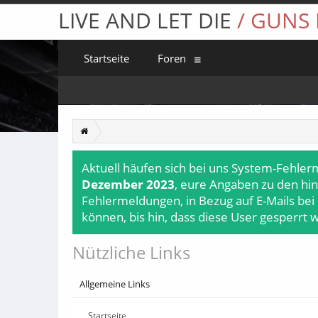
LIVE AND LET DIE
/ GUNS
Startseite
Foren
Aktuell häufen sich bei uns System-Fehler
Dezember 2023
, eure Angaben zu den hin
Fehlermeldungen, in Bezug auf E-Mails bei
können, bis hin, dass diese User gesperrt 
Nützliche Links
Allgemeine Links
Startseite