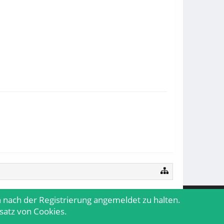
 nach der Registrierung angemeldet zu halten.
Kontakt
nsatz von Cookies.
Impressum
Nutzungsbedingungen
Datenschutzerklärung