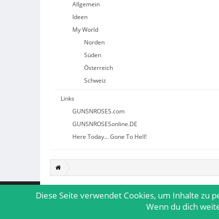
Allgemein
Ideen
My World
Norden
Süden
Österreich
Schweiz
Links
GUNSNROSES.com
GUNSNROSESonline.DE
Here Today... Gone To Hell!
Diese Seite verwendet Cookies, um Inhalte zu p
Deutsch [Du]
Wenn du dich weiter
Forum software by XenForo™
© 2010-2018 XenForo Ltd.
|
Media embe
XenForo add-ons by Waindigo™
© 2014
Wain