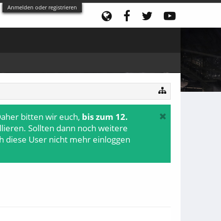
Anmelden oder registrieren
aher bitten wir euch,
bis zum 12.
ollieren. Sollten dann noch weitere
h diese User nicht mehr einloggen