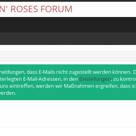
 N' ROSES FORUM
meldungen, dass E-Mails nicht zugestellt werden können. D
terlegten E-Mail-Adressen, in den
Einstellungen
, zu kontr
 uns eintreffen, werden wir Maßnahmen ergreifen, dass ic
werden.