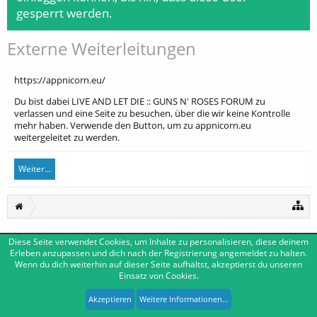
gesperrt werden.
Externe Weiterleitungen
https://appnicorn.eu/
Du bist dabei LIVE AND LET DIE :: GUNS N' ROSES FORUM zu
verlassen und eine Seite zu besuchen, über die wir keine Kontrolle
mehr haben. Verwende den Button, um zu appnicorn.eu
weitergeleitet zu werden.
Weiter...
Diese Seite verwendet Cookies, um Inhalte zu personalisieren, diese deinem
Deutsch [Du]
Kontakt
Erleben anzupassen und dich nach der Registrierung angemeldet zu halten.
Wenn du dich weiterhin auf dieser Seite aufhältst, akzeptierst du unseren
Impressum
Nutzungsbedingungen
Datenschutzerklärung
Einsatz von Cookies.
Forum software by XenForo™
|
Media embeds by s9e
-
Deutsch von xenDach
XenForo style by Pixel Exit
Akzeptieren
Weitere Informationen...