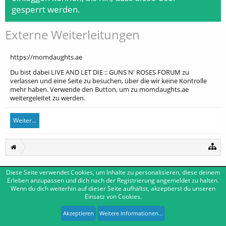
gesperrt werden.
Externe Weiterleitungen
https://momdaughts.ae
Du bist dabei LIVE AND LET DIE :: GUNS N' ROSES FORUM zu
verlassen und eine Seite zu besuchen, über die wir keine Kontrolle
mehr haben. Verwende den Button, um zu momdaughts.ae
weitergeleitet zu werden.
Weiter...
Diese Seite verwendet Cookies, um Inhalte zu personalisieren, diese deinem
Deutsch [Du]
Kontakt
Erleben anzupassen und dich nach der Registrierung angemeldet zu halten.
Wenn du dich weiterhin auf dieser Seite aufhältst, akzeptierst du unseren
Impressum
Nutzungsbedingungen
Datenschutzerklärung
Einsatz von Cookies.
Forum software by XenForo™
|
Media embeds by s9e
-
Deutsch von xenDach
XenForo style by Pixel Exit
Akzeptieren
Weitere Informationen...